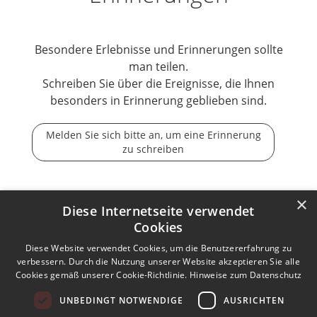
Besondere Erlebnisse und Erinnerungen sollte
man teilen.
Schreiben Sie über die Ereignisse, die Ihnen
besonders in Erinnerung geblieben sind.
Melden Sie sich bitte an, um eine Erinnerung
zu schreiben
×
Diese Internetseite verwendet
Cookies
Der Tod ist nicht das Ende, nicht die Vergänglichkeit,
der Tod ist nur die Wende, Beginn der Ewigkeit.
Diese Website verwendet Cookies, um die Benutzererfahrung zu
verbessern. Durch die Nutzung unserer Website akzeptieren Sie alle
Cookies gemäß unserer Cookie-Richtlinie.
Hinweise zum Datenschutz
Kontakt zum Autor aufnehmen
Missbrauch melden
UNBEDINGT NOTWENDIGE
AUSRICHTEN