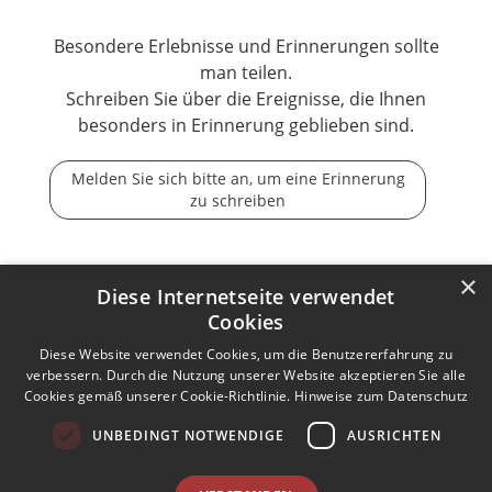
Besondere Erlebnisse und Erinnerungen sollte
man teilen.
Schreiben Sie über die Ereignisse, die Ihnen
besonders in Erinnerung geblieben sind.
Melden Sie sich bitte an, um eine Erinnerung
zu schreiben
×
Diese Internetseite verwendet
Cookies
Der Tod ist nicht das Ende, nicht die Vergänglichkeit,
der Tod ist nur die Wende, Beginn der Ewigkeit.
Diese Website verwendet Cookies, um die Benutzererfahrung zu
verbessern. Durch die Nutzung unserer Website akzeptieren Sie alle
Cookies gemäß unserer Cookie-Richtlinie.
Hinweise zum Datenschutz
Kontakt zum Autor aufnehmen
Missbrauch melden
UNBEDINGT NOTWENDIGE
AUSRICHTEN
Impressum
Nutzungsbedingungen
Datenschutz
AGB