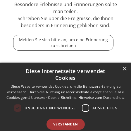
Besondere Erlebnisse und Erinnerungen sollte
man teilen.
Schreiben Sie über die Ereignisse, die Ihnen
besonders in Erinnerung geblieben sind.
Melden Sie sich bitte an, um eine Erinnerung
zu schreiben
×
Diese Internetseite verwendet
Cookies
Der Tod ist nicht das Ende, nicht die Vergänglichkeit,
der Tod ist nur die Wende, Beginn der Ewigkeit.
Diese Website verwendet Cookies, um die Benutzererfahrung zu
verbessern. Durch die Nutzung unserer Website akzeptieren Sie alle
Cookies gemäß unserer Cookie-Richtlinie.
Hinweise zum Datenschutz
Kontakt zum Autor aufnehmen
Missbrauch melden
UNBEDINGT NOTWENDIGE
AUSRICHTEN
Impressum
Nutzungsbedingungen
Datenschutz
AGB
VERSTANDEN
I
Barrierefreiheit
Barriere melden
Accessibility-Modus aktivieren