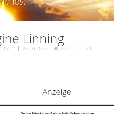
nd los,
ine Linning
.1957
26.10.2025
Kleinheubach
Anzeige