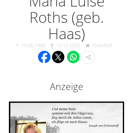
Maria Luise
Roths (geb.
Haas)
19.06.1948
15.12.2025
Elsenfeld
Anzeige