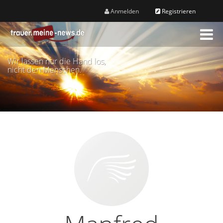
Anmelden
Registrieren
M
e
n
Wir lassen nur die Hand los,
ü
nicht den Menschen.