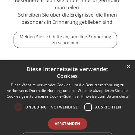
Besondere Erlebnisse und Erinnerungen sollte
man teilen.
Schreiben Sie über die Ereignisse, die Ihnen
besonders in Erinnerung geblieben sind.
Melden Sie sich bitte an, um eine Erinnerung
zu schreiben
×
Diese Internetseite verwendet
Cookies
Der Tod ist nicht das Ende, nicht die Vergänglichkeit,
der Tod ist nur die Wende, Beginn der Ewigkeit.
Diese Website verwendet Cookies, um die Benutzererfahrung zu
verbessern. Durch die Nutzung unserer Website akzeptieren Sie alle
Cookies gemäß unserer Cookie-Richtlinie.
Hinweise zum Datenschutz
Kontakt zum Autor aufnehmen
Missbrauch melden
UNBEDINGT NOTWENDIGE
AUSRICHTEN
Impressum
Nutzungsbedingungen
Datenschutz
AGB
VERSTANDEN
I
Barrierefreiheit
Barriere melden
Accessibility-Modus aktivieren
I
m
Kontrastmodus aktivieren