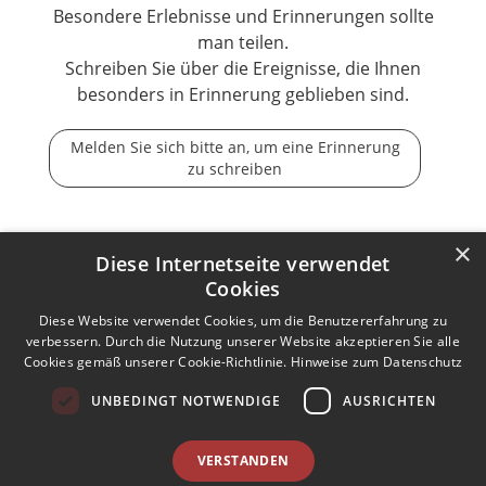
Besondere Erlebnisse und Erinnerungen sollte
man teilen.
Schreiben Sie über die Ereignisse, die Ihnen
besonders in Erinnerung geblieben sind.
Melden Sie sich bitte an, um eine Erinnerung
zu schreiben
×
Diese Internetseite verwendet
Cookies
Der Tod ist nicht das Ende, nicht die Vergänglichkeit,
der Tod ist nur die Wende, Beginn der Ewigkeit.
Diese Website verwendet Cookies, um die Benutzererfahrung zu
verbessern. Durch die Nutzung unserer Website akzeptieren Sie alle
Cookies gemäß unserer Cookie-Richtlinie.
Hinweise zum Datenschutz
Kontakt zum Autor aufnehmen
Missbrauch melden
UNBEDINGT NOTWENDIGE
AUSRICHTEN
Impressum
Nutzungsbedingungen
Datenschutz
AGB
VERSTANDEN
I
Barrierefreiheit
Barriere melden
Accessibility-Modus aktivieren