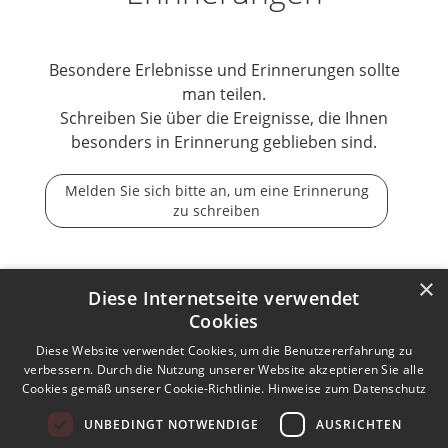
Besondere Erlebnisse und Erinnerungen sollte
man teilen.
Schreiben Sie über die Ereignisse, die Ihnen
besonders in Erinnerung geblieben sind.
Melden Sie sich bitte an, um eine Erinnerung
zu schreiben
×
Diese Internetseite verwendet
Cookies
Der Tod ist nicht das Ende, nicht die Vergänglichkeit,
der Tod ist nur die Wende, Beginn der Ewigkeit.
Diese Website verwendet Cookies, um die Benutzererfahrung zu
verbessern. Durch die Nutzung unserer Website akzeptieren Sie alle
Cookies gemäß unserer Cookie-Richtlinie.
Hinweise zum Datenschutz
Kontakt zum Autor aufnehmen
Missbrauch melden
UNBEDINGT NOTWENDIGE
AUSRICHTEN