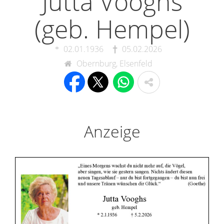
Jutta Vooghs
(geb. Hempel)
02.01.1936
05.02.2026
Obernburg, Elsenfeld
Anzeige