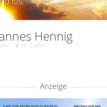
nd los,
annes Hennig
.1991
14.12.2025
Anzeige