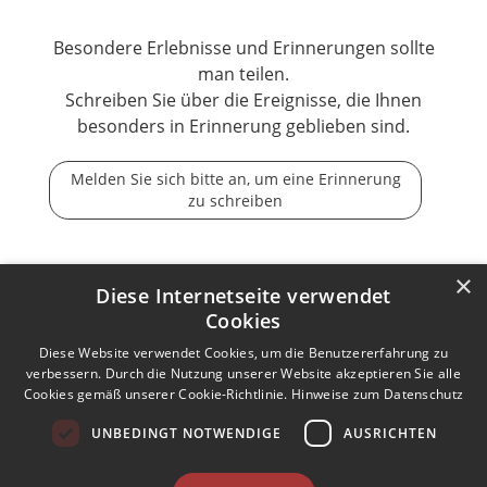
Besondere Erlebnisse und Erinnerungen sollte
man teilen.
Schreiben Sie über die Ereignisse, die Ihnen
besonders in Erinnerung geblieben sind.
Melden Sie sich bitte an, um eine Erinnerung
zu schreiben
×
Diese Internetseite verwendet
Cookies
Der Tod ist nicht das Ende, nicht die Vergänglichkeit,
der Tod ist nur die Wende, Beginn der Ewigkeit.
Diese Website verwendet Cookies, um die Benutzererfahrung zu
verbessern. Durch die Nutzung unserer Website akzeptieren Sie alle
Cookies gemäß unserer Cookie-Richtlinie.
Hinweise zum Datenschutz
Kontakt zum Autor aufnehmen
Missbrauch melden
UNBEDINGT NOTWENDIGE
AUSRICHTEN
Impressum
Nutzungsbedingungen
Datenschutz
AGB