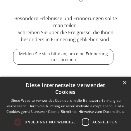
Besondere Erlebnisse und Erinnerungen sollte
man teilen.
Schreiben Sie über die Ereignisse, die Ihnen
besonders in Erinnerung geblieben sind.
Melden Sie sich bitte an, um eine Erinnerung
zu schreiben
×
Diese Internetseite verwendet
Cookies
Der Tod ist nicht das Ende, nicht die Vergänglichkeit,
der Tod ist nur die Wende, Beginn der Ewigkeit.
Diese Website verwendet Cookies, um die Benutzererfahrung zu
verbessern. Durch die Nutzung unserer Website akzeptieren Sie alle
Cookies gemäß unserer Cookie-Richtlinie.
Hinweise zum Datenschutz
Kontakt zum Autor aufnehmen
Missbrauch melden
UNBEDINGT NOTWENDIGE
AUSRICHTEN