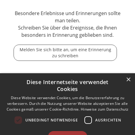
Besondere Erlebnisse und Erinnerungen sollte
man teilen.
Schreiben Sie über die Ereignisse, die Ihnen
besonders in Erinnerung geblieben sind.
Melden Sie sich bitte an, um eine Erinnerung
zu schreiben
×
Diese Internetseite verwendet
Cookies
Der Tod ist nicht das Ende, nicht die Vergänglichkeit,
der Tod ist nur die Wende, Beginn der Ewigkeit.
Diese Website verwendet Cookies, um die Benutzererfahrung zu
verbessern. Durch die Nutzung unserer Website akzeptieren Sie alle
Cookies gemäß unserer Cookie-Richtlinie.
Hinweise zum Datenschutz
Kontakt zum Autor aufnehmen
Missbrauch melden
UNBEDINGT NOTWENDIGE
AUSRICHTEN
Impressum
Nutzungsbedingungen
Datenschutz
AGB