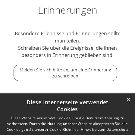
Erinnerungen
Besondere Erlebnisse und Erinnerungen sollte
man teilen.
Schreiben Sie über die Ereignisse, die Ihnen
besonders in Erinnerung geblieben sind.
Melden Sie sich bitte an, um eine Erinnerung
zu schreiben
×
Diese Internetseite verwendet
Cookies
Der Tod ist nicht das Ende, nicht die Vergänglichkeit,
der Tod ist nur die Wende, Beginn der Ewigkeit.
Diese Website verwendet Cookies, um die Benutzererfahrung zu
verbessern. Durch die Nutzung unserer Website akzeptieren Sie alle
Cookies gemäß unserer Cookie-Richtlinie.
Hinweise zum Datenschutz