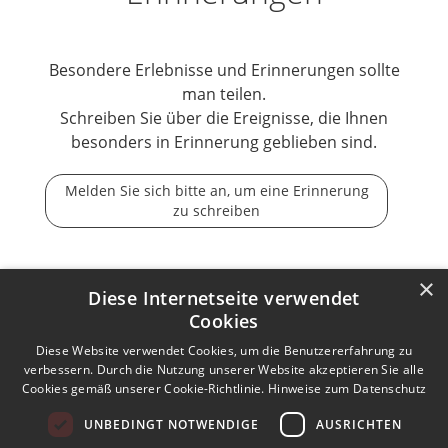
Besondere Erlebnisse und Erinnerungen sollte
man teilen.
Schreiben Sie über die Ereignisse, die Ihnen
besonders in Erinnerung geblieben sind.
Melden Sie sich bitte an, um eine Erinnerung
zu schreiben
×
Diese Internetseite verwendet
Cookies
Der Tod ist nicht das Ende, nicht die Vergänglichkeit,
der Tod ist nur die Wende, Beginn der Ewigkeit.
Diese Website verwendet Cookies, um die Benutzererfahrung zu
verbessern. Durch die Nutzung unserer Website akzeptieren Sie alle
Cookies gemäß unserer Cookie-Richtlinie.
Hinweise zum Datenschutz
Kontakt zum Autor aufnehmen
Missbrauch melden
UNBEDINGT NOTWENDIGE
AUSRICHTEN