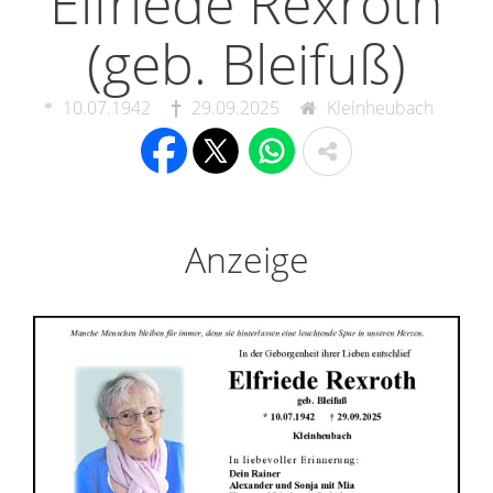
Elfriede Rexroth
(geb. Bleifuß)
10.07.1942
29.09.2025
Kleinheubach
Anzeige