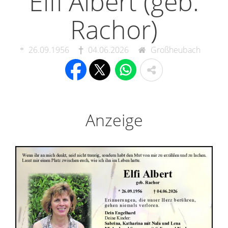
Elfi Albert (geb.
Rachor)
26.09.1956
04.06.2026
Großheubach
Anzeige