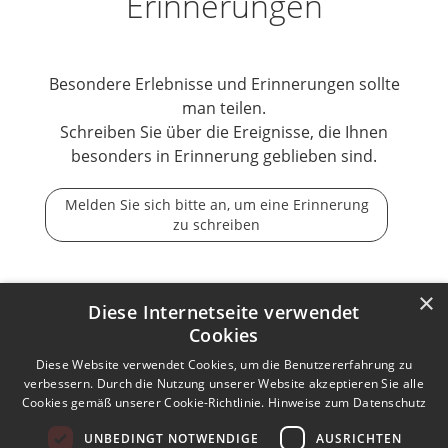
Erinnerungen
Besondere Erlebnisse und Erinnerungen sollte
man teilen.
Schreiben Sie über die Ereignisse, die Ihnen
besonders in Erinnerung geblieben sind.
Melden Sie sich bitte an, um eine Erinnerung
zu schreiben
×
Diese Internetseite verwendet
Cookies
Der Tod ist nicht das Ende, nicht die Vergänglichkeit,
der Tod ist nur die Wende, Beginn der Ewigkeit.
Diese Website verwendet Cookies, um die Benutzererfahrung zu
verbessern. Durch die Nutzung unserer Website akzeptieren Sie alle
Cookies gemäß unserer Cookie-Richtlinie.
Hinweise zum Datenschutz
Kontakt zum Autor aufnehmen
Missbrauch melden
UNBEDINGT NOTWENDIGE
AUSRICHTEN