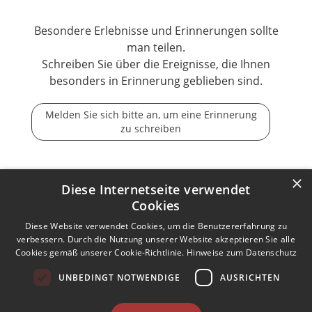
Besondere Erlebnisse und Erinnerungen sollte
man teilen.
Schreiben Sie über die Ereignisse, die Ihnen
besonders in Erinnerung geblieben sind.
Melden Sie sich bitte an, um eine Erinnerung
zu schreiben
×
Diese Internetseite verwendet
Cookies
Der Tod ist nicht das Ende, nicht die Vergänglichkeit,
der Tod ist nur die Wende, Beginn der Ewigkeit.
Diese Website verwendet Cookies, um die Benutzererfahrung zu
verbessern. Durch die Nutzung unserer Website akzeptieren Sie alle
Cookies gemäß unserer Cookie-Richtlinie.
Hinweise zum Datenschutz
Kontakt zum Autor aufnehmen
Missbrauch melden
UNBEDINGT NOTWENDIGE
AUSRICHTEN
Impressum
Nutzungsbedingungen
Datenschutz
AGB